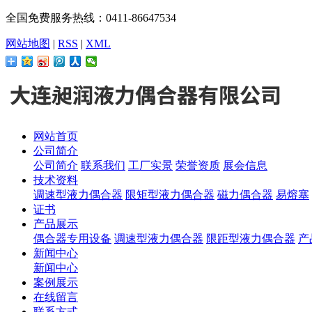
全国免费服务热线：0411-86647534
网站地图
|
RSS
|
XML
网站首页
公司简介
公司简介
联系我们
工厂实景
荣誉资质
展会信息
技术资料
调速型液力偶合器
限矩型液力偶合器
磁力偶合器
易熔塞
证书
产品展示
偶合器专用设备
调速型液力偶合器
限距型液力偶合器
产
新闻中心
新闻中心
案例展示
在线留言
联系方式