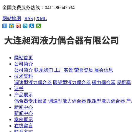
全国免费服务热线：0411-86647534
网站地图
|
RSS
|
XML
网站首页
公司简介
公司简介
联系我们
工厂实景
荣誉资质
展会信息
技术资料
调速型液力偶合器
限矩型液力偶合器
磁力偶合器
易熔塞
证书
产品展示
偶合器专用设备
调速型液力偶合器
限距型液力偶合器
产
新闻中心
新闻中心
案例展示
在线留言
联系方式