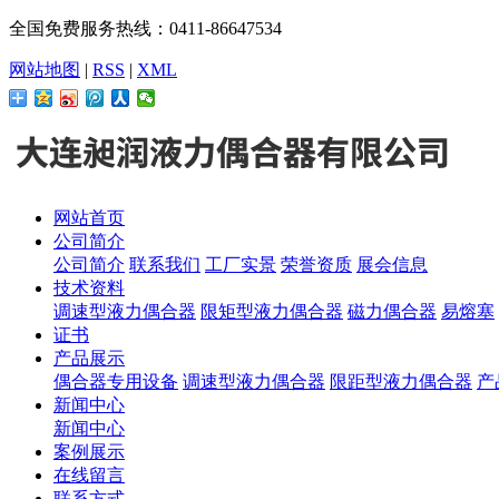
全国免费服务热线：0411-86647534
网站地图
|
RSS
|
XML
网站首页
公司简介
公司简介
联系我们
工厂实景
荣誉资质
展会信息
技术资料
调速型液力偶合器
限矩型液力偶合器
磁力偶合器
易熔塞
证书
产品展示
偶合器专用设备
调速型液力偶合器
限距型液力偶合器
产
新闻中心
新闻中心
案例展示
在线留言
联系方式