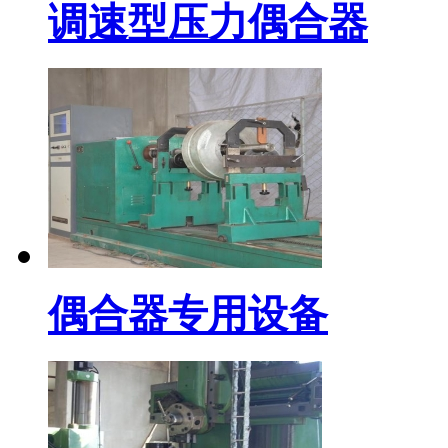
调速型压力偶合器
偶合器专用设备