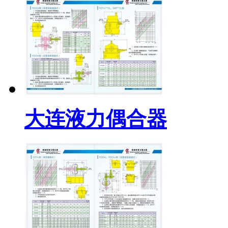
大连液力偶合器