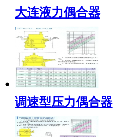
大连液力偶合器
调速型压力偶合器