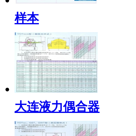
样本
大连液力偶合器