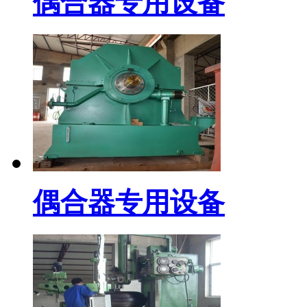
偶合器专用设备
偶合器专用设备