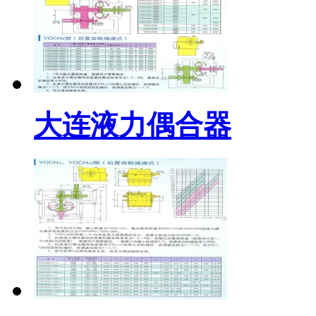
大连液力偶合器