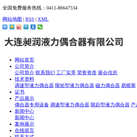
全国免费服务热线：0411-86647534
网站地图
|
RSS
|
XML
网站首页
公司简介
公司简介
联系我们
工厂实景
荣誉资质
展会信息
技术资料
调速型液力偶合器
限矩型液力偶合器
磁力偶合器
易熔塞
证书
产品展示
偶合器专用设备
调速型液力偶合器
限距型液力偶合器
产
新闻中心
新闻中心
案例展示
在线留言
联系方式