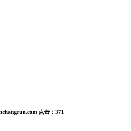
anchangrun.com
点击：
371